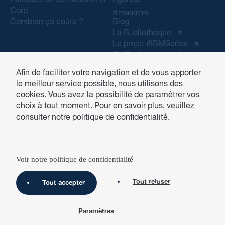
Corp
Ressources
Combien ça coûte ?
Blog
La B.ibliothèque
Le projet #IBMSeries
Outils de communication
pour les B Corp
Afin de faciliter votre navigation et de vous apporter
Contact
le meilleur service possible, nous utilisons des
Espace carrières
cookies. Vous avez la possibilité de paramétrer vos
choix à tout moment. Pour en savoir plus, veuillez
consulter notre politique de confidentialité.
Site RGPD compliant
Voir notre politique de confidentialité
Tout refuser
Tout accepter
Paramètres