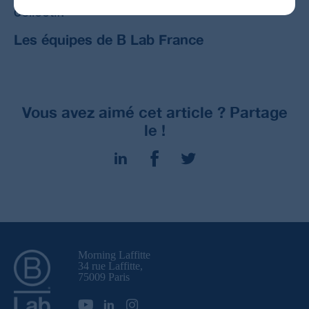
collectif.
Les équipes de B Lab France
Vous avez aimé cet article ? Partage
le !
Morning Laffitte
34 rue Laffitte,
75009 Paris